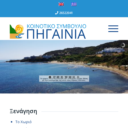
26522041
Πηγαίνια – Τηλλυρίας
Το χωριό που περπάτησε και ευλόγησε η Αγία Ελένη
με την επιστροφή της από τους Αγίους Τόπους.
Ξενάγηση
Το Χωριό