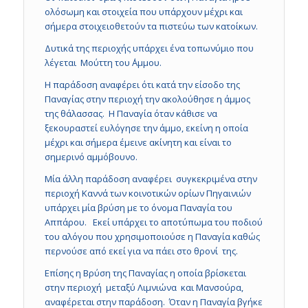
ολόσωμη και στοιχεία που υπάρχουν μέχρι και
σήμερα στοιχειοθετούν τα πιστεύω των κατοίκων.
Δυτικά της περιοχής υπάρχει ένα τοπωνύμιο που
λέγεται Μούττη του ΄Αμμου.
Η παράδοση αναφέρει ότι κατά την είσοδο της
Παναγίας στην περιοχή την ακολούθησε η άμμος
της θάλασσας. Η Παναγία όταν κάθισε να
ξεκουραστεί ευλόγησε την άμμο, εκείνη η οποία
μέχρι και σήμερα έμεινε ακίνητη και είναι το
σημερινό αμμόβουνο.
Μία άλλη παράδοση αναφέρει συγκεκριμένα στην
περιοχή Καννά των κοινοτικών ορίων Πηγαινιών
υπάρχει μία βρύση με το όνομα Παναγία του
Αππάρου. Εκεί υπάρχει το αποτύπωμα του ποδιού
του αλόγου που χρησιμοποιούσε η Παναγία καθώς
περνούσε από εκεί για να πάει στο θρονί της.
Επίσης η Βρύση της Παναγίας η οποία βρίσκεται
στην περιοχή μεταξύ Λιμνιώνα και Μανσούρα,
αναφέρεται στην παράδοση. Όταν η Παναγία βγήκε