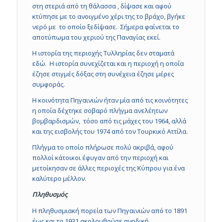
στη στεριά από τη θάλασσα , δίψασε και αφού
κτύπησε με το ανοιγμένο χέρι της το βράχο, βγήκε
νερό με το οποίο ξεδίψασε. Σήμερα φαίνεται το
αποτύπωμα του χεριού της Παναγίας εκεί.
Η ιστορία της περιοχής Τυλληρίας δεν σταματά
εδώ. Η ιστορία συνεχίζεται και η περιοχή η οποία
έζησε στιγμές δόξας στη συνέχεια έζησε μέρες
συμφοράς.
Η κοινότητα Πηγαινιών ήταν μία από τις κοινότητες
η οποία δέχτηκε σοβαρό πλήγμα ανελέητων
βομβαρδισμών, τόσο από τις μάχες του 1964, αλλά
και της εισβολής του 1974 από τον Τουρκικό Αττίλα.
Πλήγμα το οποίο πλήρωσε πολύ ακριβά, αφού
πολλοί κάτοικοι έφυγαν από την περιοχή και
μετοίκησαν σε άλλες περιοχές της Κύπρου για ένα
καλύτερο μέλλον.
Πληθυσμός
Η πληθυσμιακή πορεία των Πηγαινιών από το 1891
έως και το 1931 ακολουθούσε ανοδική