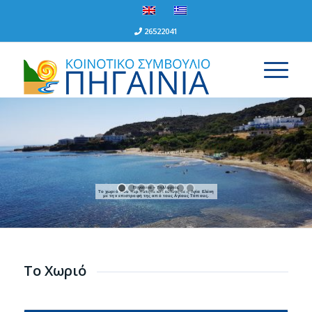
26522041
Πηγαίνια – Τηλλυρίας
Το χωριό που περπάτησε και ευλόγησε η Αγία Ελένη
με την επιστροφή της από τους Αγίους Τόπους.
Το Χωριό