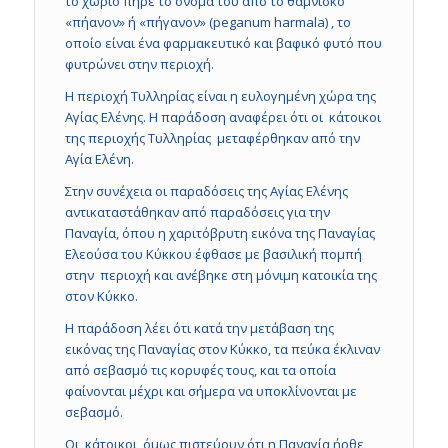
το χωριό πήρε το όνομα του από το θαμνίσκο
«πήανον» ή «πήγανον» (peganum harmala) , το
οποίο είναι ένα φαρμακευτικό και βαφικό φυτό που
φυτρώνει στην περιοχή.
Η περιοχή Τυλληρίας είναι η ευλογημένη χώρα της
Αγίας Ελένης. Η παράδοση αναφέρει ότι οι κάτοικοι
της περιοχής Τυλληρίας μεταφέρθηκαν από την
Αγία Ελένη.
Στην συνέχεια οι παραδόσεις της Αγίας Ελένης
αντικαταστάθηκαν από παραδόσεις για την
Παναγία, όπου η χαριτόβρυτη εικόνα της Παναγίας
Ελεούσα του Κύκκου έφθασε με βασιλική πομπή
στην περιοχή και ανέβηκε στη μόνιμη κατοικία της
στον Κύκκο.
Η παράδοση λέει ότι κατά την μετάβαση της
εικόνας της Παναγίας στον Κύκκο, τα πεύκα έκλιναν
από σεβασμό τις κορυφές τους, και τα οποία
φαίνονται μέχρι και σήμερα να υποκλίνονται με
σεβασμό.
Οι κάτοικοι όμως πιστεύουν ότι η Παναγία ήρθε